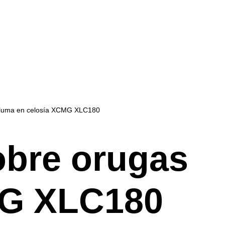
pluma en celosía XCMG XLC180
obre orugas
MG XLC180