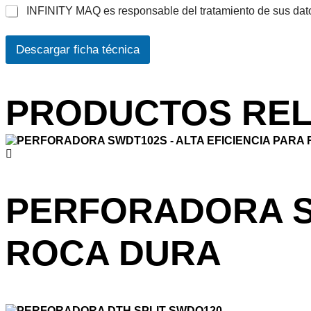
e
A
INFINITY MAQ es responsable del tratamiento de sus dato
c
c
e
u
T
Descargar ficha técnica
e
e
r
l
d
é
o
f
PRODUCTOS RE
R
o
G
n
P
o
D
C
*
o
r
r
PERFORADORA SW
e
o
ROCA DURA