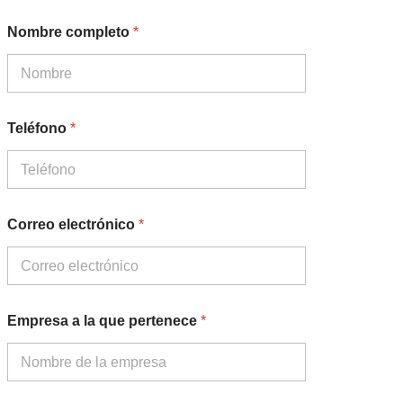
Nombre completo
*
Teléfono
*
Correo electrónico
*
p
Empresa a la que pertenece
*
e
r
t
e
n