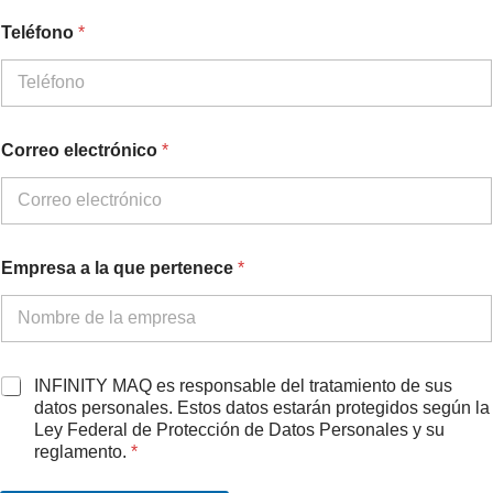
l
Teléfono
*
a
c
o
m
p
l
Correo electrónico
*
e
t
o
A
c
u
Empresa a la que pertenece
*
e
r
d
o
A
INFINITY MAQ es responsable del tratamiento de sus
c
datos personales. Estos datos estarán protegidos según la
u
Ley Federal de Protección de Datos Personales y su
e
reglamento.
*
r
d