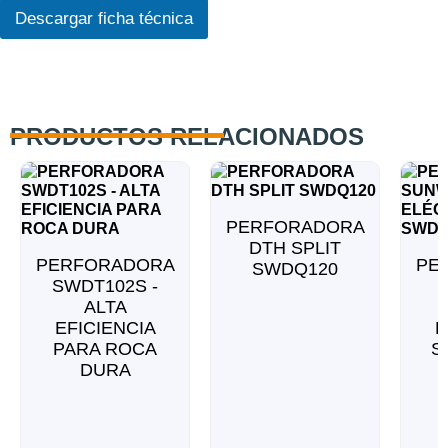
o
Descargar ficha técnica
R
G
P
D
*
PRODUCTOS RELACIONADOS
PERFORADORA
DTH SPLIT
PERFORADORA
PE
SWDQ120
SWDT102S -
ALTA
EFICIENCIA
E
PARA ROCA
S
DURA