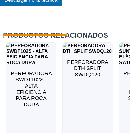
Descargar ficha técnica
t
R
r
G
ó
P
n
D
i
*
c
PRODUCTOS RELACIONADOS
o
c
o
m
p
PERFORADORA
l
DTH SPLIT
e
PERFORADORA
PE
SWDQ120
t
SWDT102S -
o
ALTA
EFICIENCIA
E
PARA ROCA
S
DURA