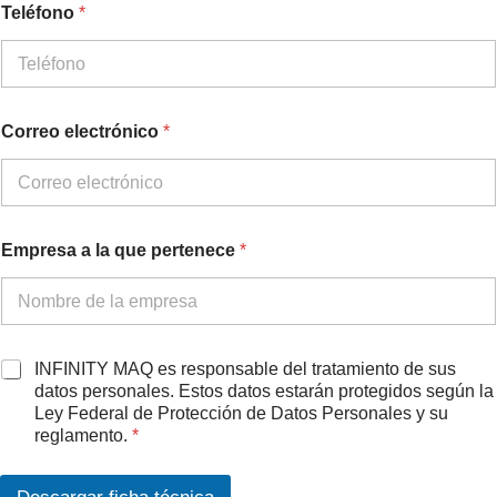
Teléfono
*
Correo electrónico
*
p
Empresa a la que pertenece
*
e
r
t
e
n
e
A
INFINITY MAQ es responsable del tratamiento de sus
c
c
datos personales. Estos datos estarán protegidos según la
e
u
Ley Federal de Protección de Datos Personales y su
e
e
reglamento.
*
l
r
e
d
c
o