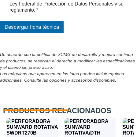
u
Ley Federal de Protección de Datos Personales y su
t
e
reglamento.
*
e
r
n
d
e
o
Descargar ficha técnica
c
R
e
G
q
P
u
D
e
De acuerdo con la política de XCMG de desarrollo y mejora continua
*
N
de productos, se reservan el derecho a modificar las especificaciones
o
y el diseño sin previo aviso.
m
Las máquinas que aparecen en las fotos pueden incluir equipos
b
r
adicionales. Consulte las opciones y accesorios disponibles.
e
PRODUCTOS RELACIONADOS