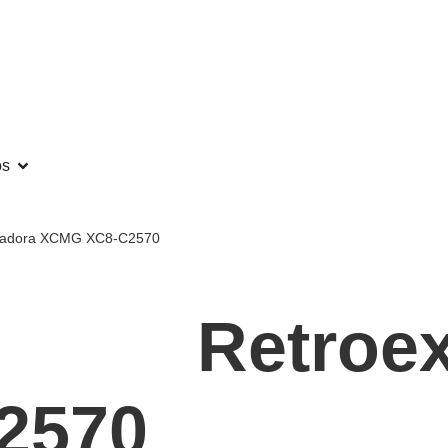
os
vadora XCMG XC8-C2570
Retroe
2570