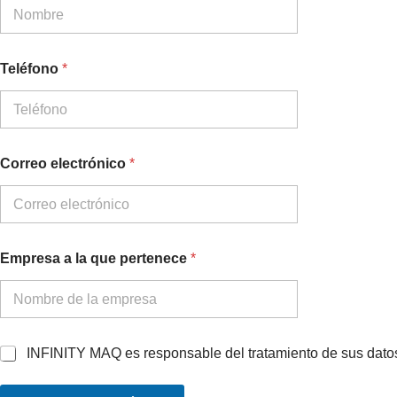
p
l
e
t
Teléfono
*
o
E
m
p
r
e
Correo electrónico
*
s
a
e
l
e
Empresa a la que pertenece
*
c
t
r
ó
n
i
A
INFINITY MAQ es responsable del tratamiento de sus datos
c
c
o
u