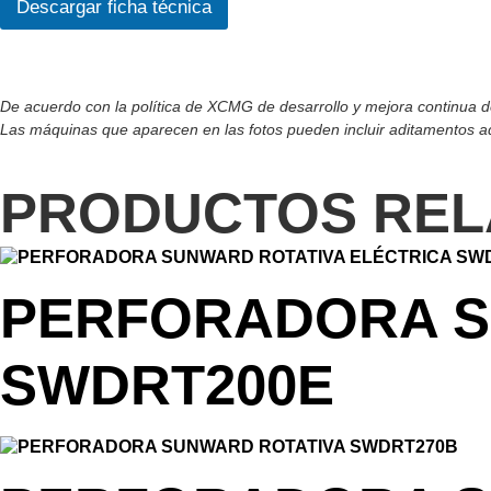
Descargar ficha técnica
e
r
d
o
R
De acuerdo con la política de XCMG de desarrollo y mejora continua de 
G
Las máquinas que aparecen en las fotos pueden incluir aditamentos adi
P
D
*
PRODUCTOS REL
PERFORADORA S
SWDRT200E