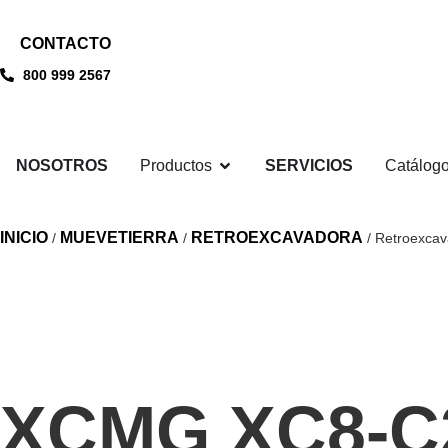
CONTACTO
800 999 2567
NOSOTROS
Productos
SERVICIOS
Catálog
INICIO
MUEVETIERRA
RETROEXCAVADORA
/
/
/ Retroexca
XCMG XC8-C