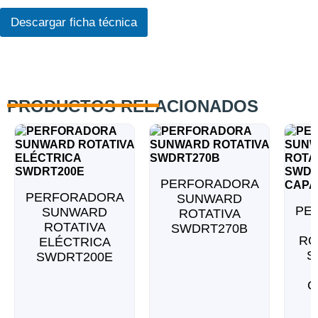
r
d
t
o
Descargar ficha técnica
e
R
n
G
e
P
c
D
e
*
PRODUCTOS RELACIONADOS
PERFORADORA
PERFORADORA
SUNWARD
PE
SUNWARD
ROTATIVA
ROTATIVA
SWDRT270B
RO
ELÉCTRICA
S
SWDRT200E
C