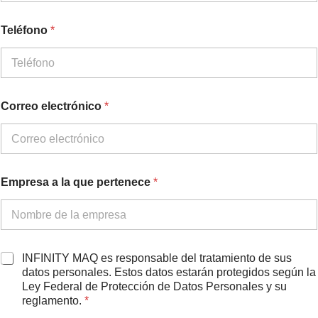
Teléfono
*
Correo electrónico
*
N
Empresa a la que pertenece
*
o
m
b
r
e
q
A
INFINITY MAQ es responsable del tratamiento de sus
u
c
datos personales. Estos datos estarán protegidos según la
e
u
Ley Federal de Protección de Datos Personales y su
p
e
reglamento.
*
e
r