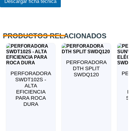
o
Descargar ficha técnica
R
G
P
D
*
PRODUCTOS RELACIONADOS
PERFORADORA
DTH SPLIT
PERFORADORA
PE
SWDQ120
SWDT102S -
ALTA
EFICIENCIA
E
PARA ROCA
S
DURA