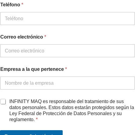
Teléfono
*
E
Correo electrónico
*
m
p
r
e
s
a
Empresa a la que pertenece
*
C
o
r
r
e
o
A
INFINITY MAQ es responsable del tratamiento de sus
q
c
datos personales. Estos datos estarán protegidos según la
u
u
Ley Federal de Protección de Datos Personales y su
e
e
reglamento.
*
r
d