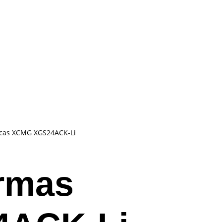
icas XCMG XGS24ACK-Li
ormas