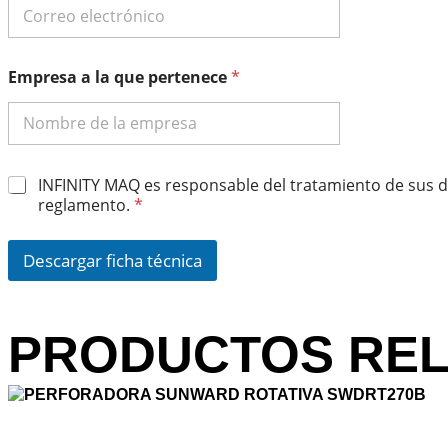
t
e
n
e
Empresa a la que pertenece
*
c
e
E
m
p
A
r
INFINITY MAQ es responsable del tratamiento de sus d
c
e
reglamento.
*
u
s
e
a
r
C
Descargar ficha técnica
d
o
o
r
R
r
G
e
PRODUCTOS RE
P
o
D
*