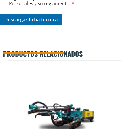
a
e
Personales y su reglamento.
*
c
r
o
d
m
o
Descargar ficha técnica
p
R
l
G
e
P
t
D
o
*
PRODUCTOS RELACIONADOS