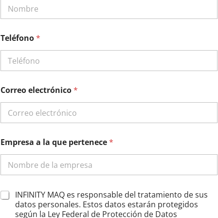
Teléfono
*
p
Correo electrónico
*
e
r
t
e
n
e
Empresa a la que pertenece
*
c
e
E
m
p
r
A
INFINITY MAQ es responsable del tratamiento de sus
e
c
datos personales. Estos datos estarán protegidos
s
u
según la Ley Federal de Protección de Datos