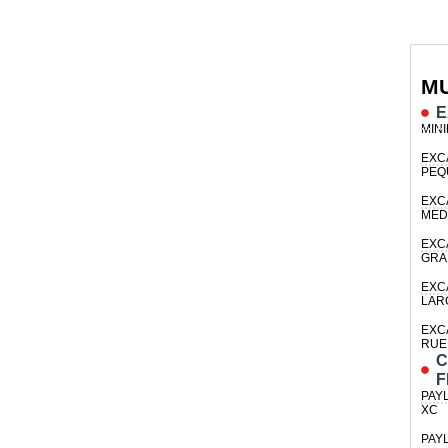
M
E
MIN
EXC
PEQ
EXC
MED
EXC
GRA
EXC
LAR
EXC
RUE
C
F
PAY
XC
PAY