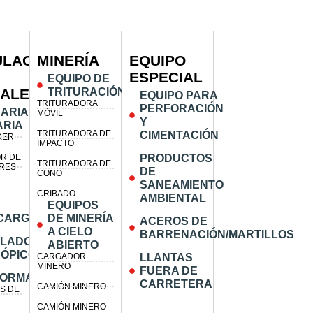
ULACIÓN
MINERÍA
EQUIPO
ESPECIAL
EQUIPO DE
IALES
TRITURACIÓN
EQUIPO PARA
TRITURADORA
PERFORACIÓN
ARIA
MÓVIL
Y
ARIA
TRITURADORA DE
CIMENTACIÓN
KER
IMPACTO
R DE
PRODUCTOS
TRITURADORA DE
RES
DE
CONO
SANEAMIENTO
CRIBADO
AMBIENTAL
EQUIPOS
CARGAS
DE MINERÍA
ACEROS DE
A CIELO
BARRENACIÓN/MARTILLOS
ULADOR
ABIERTO
ÓPICO
CARGADOR
LLANTAS
MINERO
FUERA DE
FORMAS
CARRETERA
CAMIÓN MINERO
S DE
CAMIÓN MINERO