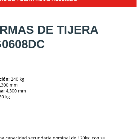
RMAS DE TIJERA
0608DC
ción:
240 kg
,300 mm
ma:
4,300 mm
50 kg
na capacidad secundaria nominal de 120kg, con su