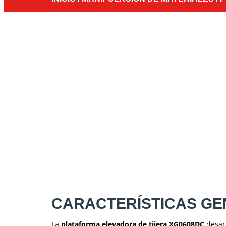
CARACTERÍSTICAS G
La
plataforma elevadora de tijera XG0608DC
desar