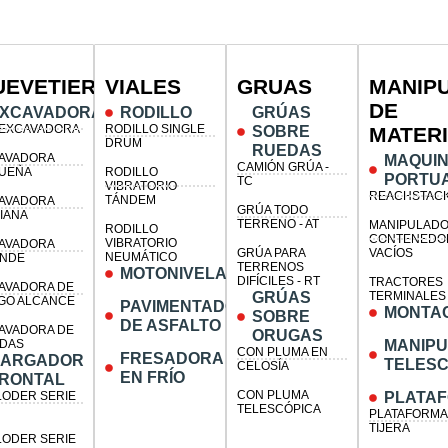
UEVETIERRA
VIALES
GRUAS
MANIP
DE
XCAVADORAS
RODILLO
GRÚAS
IEXCAVADORA
RODILLO SINGLE
SOBRE
MATER
DRUM
RUEDAS
AVADORA
MAQUIN
CAMIÓN GRÚA -
UEÑA
RODILLO
PORTU
TC
VIBRATORIO
REACHSTAC
TÁNDEM
AVADORA
GRÚA TODO
IANA
TERRENO - AT
MANIPULADO
RODILLO
CONTENEDO
VIBRATORIO
AVADORA
GRÚA PARA
VACÍOS
NEUMÁTICO
NDE
TERRENOS
MOTONIVELADORA
DIFÍCILES - RT
TRACTORES
AVADORA DE
GRÚAS
TERMINALES
GO ALCANCE
PAVIMENTADORA
MONTA
SOBRE
DE ASFALTO
AVADORA DE
ORUGAS
DAS
MANIP
CON PLUMA EN
FRESADORA
ARGADOR
TELESC
CELOSÍA
EN FRÍO
RONTAL
CON PLUMA
LODER SERIE
PLATA
TELESCÓPICA
PLATAFORMA
TIJERA
LODER SERIE