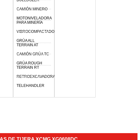
BULLDOZER
CAMIÓN MINERO
MOTONIVELADORA
PARA MINERÍA
VIBROCOMPACTADORA
GRÚA ALL
TERRAIN AT
CAMIÓN GRÚA TC
GRÚA ROUGH
TERRAIN RT
RETROEXCAVADORA
TELEHANDLER
AS DE TIJERA XCMG XG0608DC