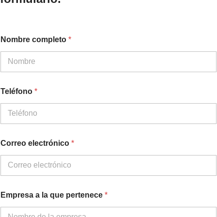
a
Nombre completo
*
T
e
l
é
f
o
Teléfono
*
n
o
q
u
e
Correo electrónico
*
Empresa a la que pertenece
*