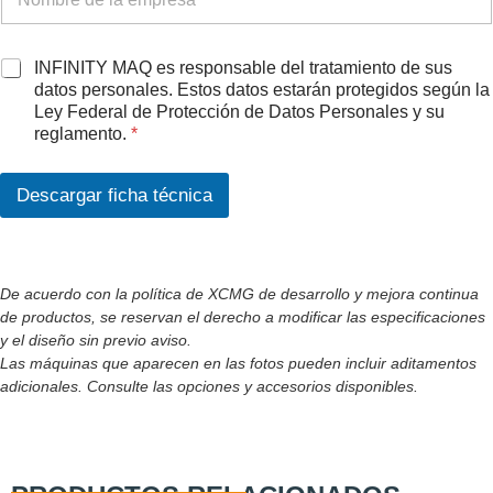
A
INFINITY MAQ es responsable del tratamiento de sus
c
datos personales. Estos datos estarán protegidos según la
u
Ley Federal de Protección de Datos Personales y su
e
reglamento.
*
r
d
o
Descargar ficha técnica
R
G
P
D
De acuerdo con la política de XCMG de desarrollo y mejora continua
*
de productos, se reservan el derecho a modificar las especificaciones
y el diseño sin previo aviso.
Las máquinas que aparecen en las fotos pueden incluir aditamentos
adicionales. Consulte las opciones y accesorios disponibles.