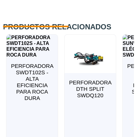
PRODUCTOS RELACIONADOS
PERFORADORA
PE
SWDT102S -
ALTA
PERFORADORA
EFICIENCIA
E
DTH SPLIT
PARA ROCA
S
SWDQ120
DURA