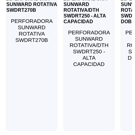
PERFORADORA
SUNWARD
PERFORADORA
PE
ROTATIVA
SUNWARD
SWDRT270B
ROTATIVA/DTH
RO
SWDRT250 -
SW
ALTA
D
CAPACIDAD