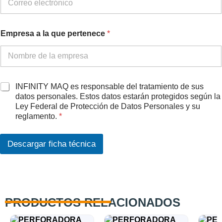
c
Empresa a la que pertenece
*
o
m
p
l
e
t
A
INFINITY MAQ es responsable del tratamiento de sus
o
c
datos personales. Estos datos estarán protegidos según la
R
u
Ley Federal de Protección de Datos Personales y su
G
e
reglamento.
*
P
r
D
d
p
o
Descargar ficha técnica
e
R
r
G
t
P
e
D
n
*
e
PRODUCTOS RELACIONADOS
c
e