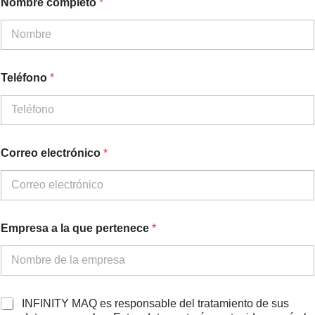
Nombre completo
*
Teléfono
*
Correo electrónico
*
T
Empresa a la que pertenece
*
e
l
é
f
o
n
A
INFINITY MAQ es responsable del tratamiento de sus
o