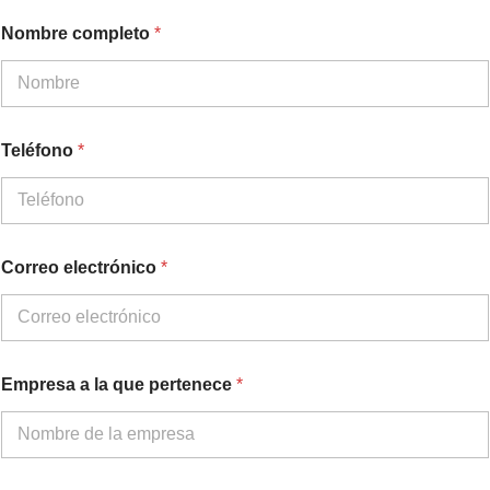
Nombre completo
*
Teléfono
*
p
Correo electrónico
*
e
r
t
e
n
e
Empresa a la que pertenece
*
c
e
T
e
l