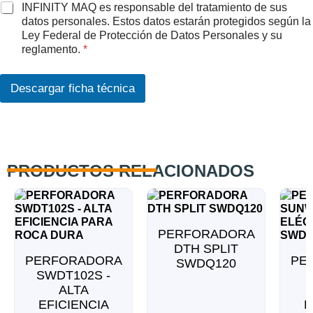
é
A
INFINITY MAQ es responsable del tratamiento de sus
f
c
datos personales. Estos datos estarán protegidos según la
o
u
Ley Federal de Protección de Datos Personales y su
n
e
reglamento.
*
o
r
q
d
u
o
Descargar ficha técnica
e
R
G
P
D
*
PRODUCTOS RELACIONADOS
PERFORADORA
DTH SPLIT
PERFORADORA
PE
SWDQ120
SWDT102S -
ALTA
EFICIENCIA
E