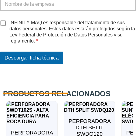
q
A
INFINITY MAQ es responsable del tratamiento de sus
u
c
datos personales. Estos datos estarán protegidos según la
e
u
Ley Federal de Protección de Datos Personales y su
a
e
reglamento.
*
R
r
G
d
P
o
Descargar ficha técnica
D
R
G
P
D
*
PRODUCTOS RELACIONADOS
PERFORADORA
DTH SPLIT
PERFORADORA
PE
SWDQ120