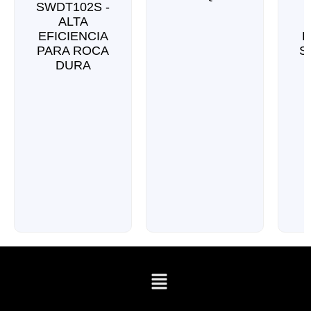
SWDT102S -
ALTA
EFICIENCIA
E
PARA ROCA
S
DURA