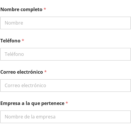
Nombre completo
*
Teléfono
*
Correo electrónico
*
p
Empresa a la que pertenece
*
e
r
t
e
n