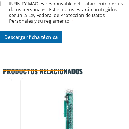
e
A
INFINITY MAQ es responsable del tratamiento de sus
c
c
datos personales. Estos datos estarán protegidos
e
u
según la Ley Federal de Protección de Datos
R
e
Personales y su reglamento.
*
G
r
P
d
D
o
Descargar ficha técnica
p
R
e
G
r
P
t
D
e
*
n
PRODUCTOS RELACIONADOS
e
c
e