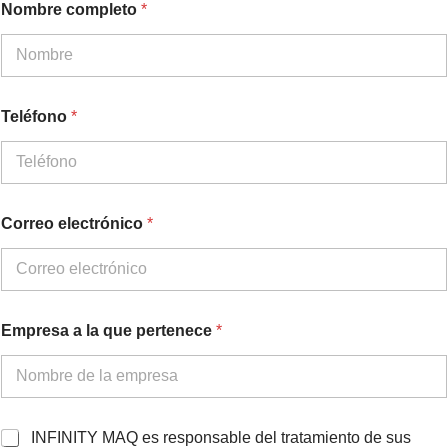
Nombre completo
*
Teléfono
*
Correo electrónico
*
E
Empresa a la que pertenece
*
m
p
r
e
s
a
A
INFINITY MAQ es responsable del tratamiento de sus