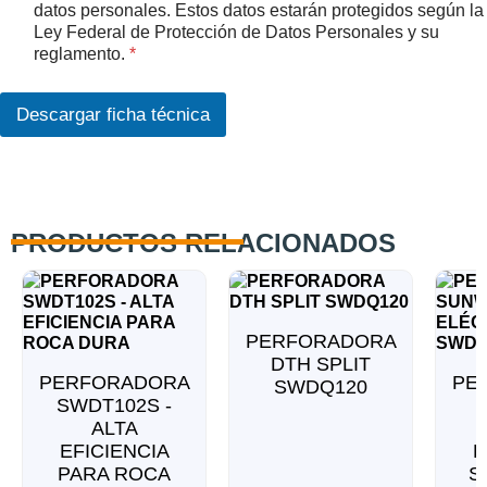
q
c
datos personales. Estos datos estarán protegidos según la
u
u
Ley Federal de Protección de Datos Personales y su
e
e
reglamento.
*
A
r
c
d
u
o
Descargar ficha técnica
e
R
r
G
d
P
o
D
*
PRODUCTOS RELACIONADOS
PERFORADORA
DTH SPLIT
PERFORADORA
PE
SWDQ120
SWDT102S -
ALTA
EFICIENCIA
E
PARA ROCA
S