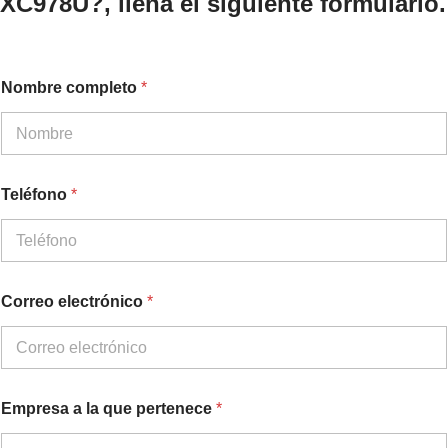
XC978U?, llena el siguiente formulario.
Nombre completo
*
*
Teléfono
*
A
c
u
e
r
d
Correo electrónico
*
o
l
a
Empresa a la que pertenece
*