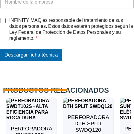
A
INFINITY MAQ es responsable del tratamiento de sus
c
datos personales. Estos datos estarán protegidos según la
u
Ley Federal de Protección de Datos Personales y su
e
reglamento.
*
r
d
o
Descargar ficha técnica
R
G
P
D
*
PRODUCTOS RELACIONADOS
PERFORADORA
DTH SPLIT
PERFORADORA
PE
SWDQ120