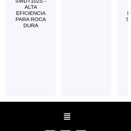
SWDT102S -
ALTA
EFICIENCIA
E
PARA ROCA
S
DURA